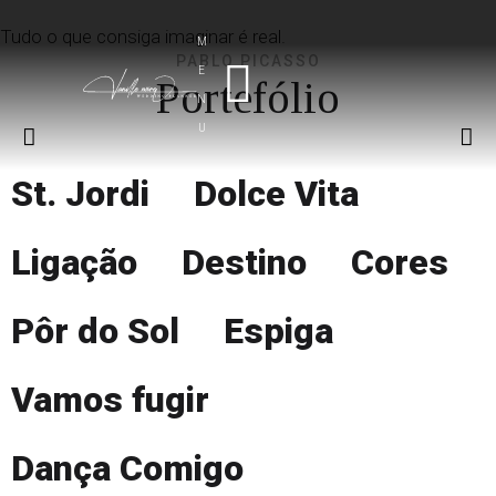
ô
t
i
Tudo o que consiga imaginar é real.
r
.
M
PABLO PICASSO
g
E
Portefólio
J
d
N
a
U
o
o
ç
St. Jordi
Dolce Vita
S
r
ã
d
o
Ligação
Destino
Cores
o
i
l
Pôr do Sol
Espiga
Vamos fugir
Dança Comigo